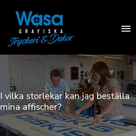
I vilka storlekar kan jag beställa
mina affischer?