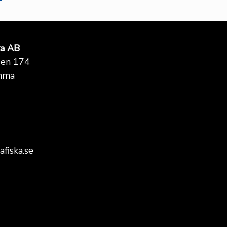
ka AB
gen 174
mma
fiska.se