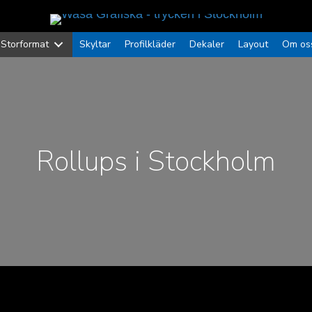
Storformat
Skyltar
Profilkläder
Dekaler
Layout
Om os
Rollups i Stockholm