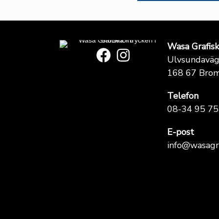
Wasa Grafis
Ulvsundavä
168 67 Bro
Telefon
08-34 95 75
E-post
info@wasagra