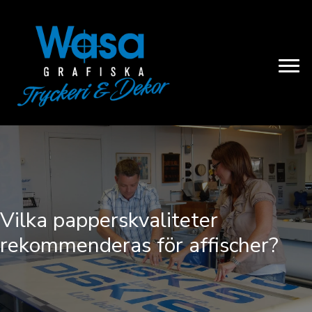
Vilka papperskvaliteter
rekommenderas för affischer?